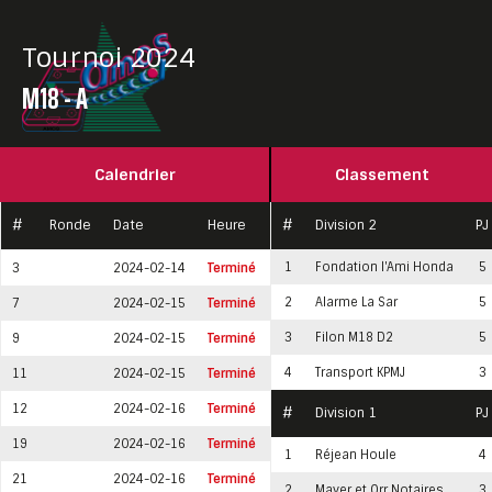
Tournoi 2024
M18 - A
Calendrier
Classement
#
Ronde
Date
Heure
Surface
#
Division 2
PJ
1
Fondation l'Ami Honda
5
3
2024-02-14
Terminé
Complexe Desjardins (PC)
2
Alarme La Sar
5
7
2024-02-15
Terminé
Complexe Desjardins (LH)
3
Filon M18 D2
5
9
2024-02-15
Terminé
Complexe Desjardins (LH)
4
Transport KPMJ
3
11
2024-02-15
Terminé
Complexe Desjardins (LH)
12
2024-02-16
Terminé
Complexe Desjardins (PC)
#
Division 1
PJ
19
2024-02-16
Terminé
Complexe Desjardins (LH)
Maye
1
Réjean Houle
4
21
2024-02-16
Terminé
Complexe Desjardins (LH)
Fonda
2
Mayer et Orr Notaires
3